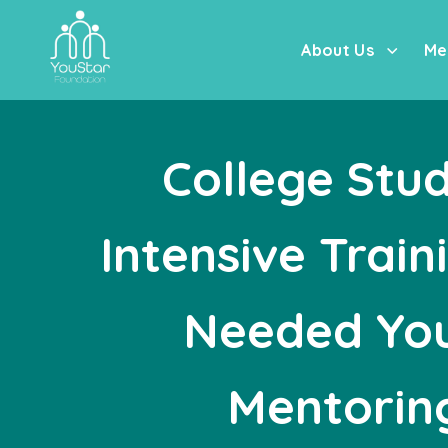
About Us
Me
College Stu
Intensive Train
Needed Yo
Mentorin