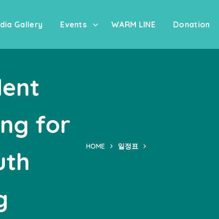
dia Gallery
Events
WARM LINE
Donation
dent
ing for
HOME
일정표
COLLEGE STUDENT 
uth
g