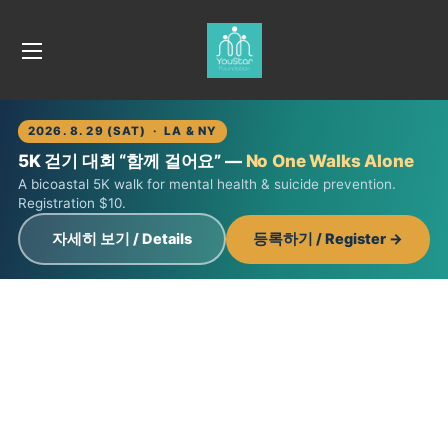
2026. 8. 29 (SAT) · LA & NY
5K 걷기 대회 “함께 걸어요” —
No One Walks Alone
A bicoastal 5K walk for mental health & suicide prevention.
Registration $10.
자세히 보기 / Details
등록하기 / Register →