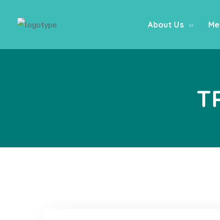
About Us
Me
T