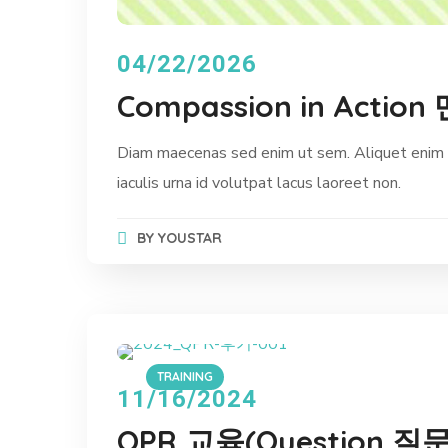
04/22/2026
Compassion in Act
Diam maecenas sed enim ut sem. Aliquet enim t
iaculis urna id volutpat lacus laoreet non.
BY
YOUSTAR
TRAINING
11/16/2024
QPR 교육(Question 질