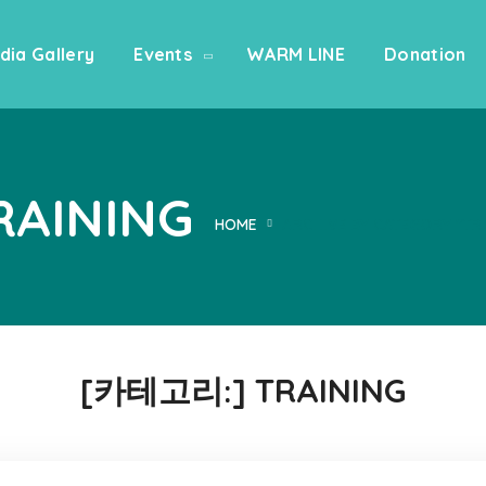
dia Gallery
Events
WARM LINE
Donation
RAINING
HOME
ARCHIVE BY CATEGORY "TR
[카테고리:]
TRAINING