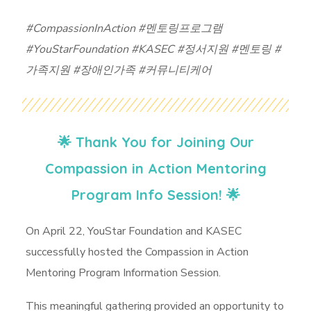
#CompassionInAction #멘토링프로그램
#YouStarFoundation #KASEC #정서지원 #멘토링 #
가족지원 #장애인가족 #커뮤니티케어
🌟 Thank You for Joining Our
Compassion in Action Mentoring
Program Info Session!
🌟
On April 22, YouStar Foundation and KASEC
successfully hosted the Compassion in Action
Mentoring Program Information Session.
This meaningful gathering provided an opportunity to